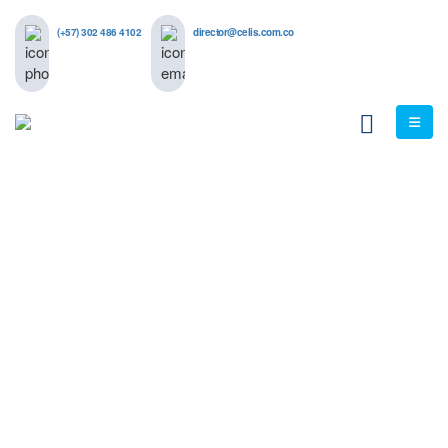
(+57) 302 486 4102
director@celis.com.co